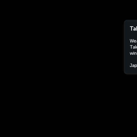
Ta
Wea
Tak
win
Ja