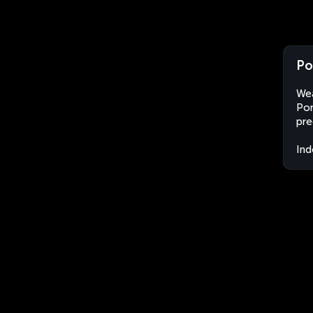
Po
Wea
Pon
pre
Ind